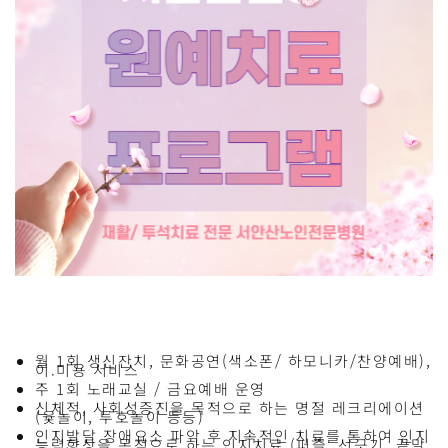
월 1회 생신잔치, 문화공연(색소폰/ 하모니카/찬양예배),
이.미용 서비스
주 1회 노래교실 / 금요예배 운영
신체적, 사회성증진을 목적으로 하는 명절 레크리에이션
(윷놀이, 투호놀이 등등)
인지발달 장애요소 파악 후 지속적인 치료를 통하여 인지
능력향상을 목적으로 하는 인지치료 (퍼즐, 선긋기, 끝말