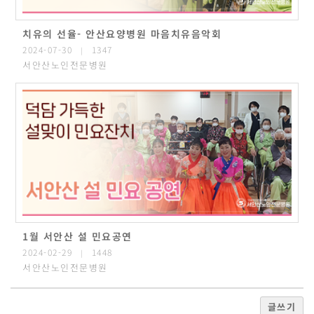
치유의 선율- 안산요양병원 마음치유음악회
2024-07-30
1347
|
서안산노인전문병원
1월 서안산 설 민요공연
2024-02-29
1448
|
서안산노인전문병원
글쓰기