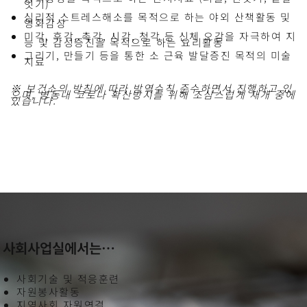
잇기)
심리적 스트레스해소를 목적으로 하는 야외 산책활동 및
영화감상
미각, 후각, 촉각, 시각, 청각 등 신체 오감을 자극하여 지
능 및 감성증진을 목적으로 하는 요리활동
그리기, 만들기 등을 통한 소 근육 발달증진 목적의 미술
치료
※ 보건소의 방침에 따라 방역수칙 준수하면서 진행하고 있
으며, 병동내 코로나 확산방지를 위해 조심스럽게 재개 중에
있습니다.
사회사업실에서는…
사회기술 및 적응훈련
자원봉사활동
지역사회 자원연결