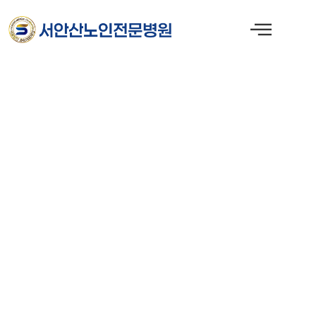
콘
텐
츠
로
건
너
뛰
기