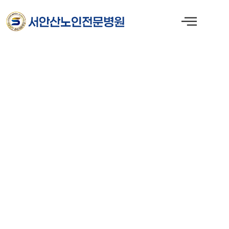
콘
텐
츠
로
건
너
뛰
기