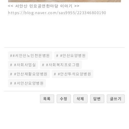
<< 서안산 민요공연한마당 이야기 >>
https://blog.naver.com/sas9955/223346800190
##서안산노인전문병원
# #안산요양병원
# #사회사업실
# #사회복지프로그램
# #안산재활요양병원
# #안산투석요양병원
# #서안산요양병원
목록
수정
삭제
답변
글쓰기