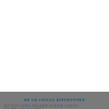
병실·시설 소개
오시는 길
개인정보처리방침
경기 안산시 당원구 원포공원로 54(초지동 742번지)