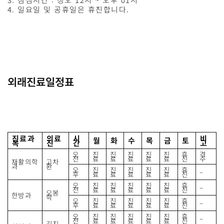
일요일 및 공휴일은 휴진합니다.
외래진료일정표
진료
과
의료
시
비
월
화
수
목
금
토
목
진
간
고
오
진
진
진
진
진
휴
격
전
료
료
료
료
료
진
주
재활의학
고차
과
환
오
진
진
진
진
진
휴
–
후
료
료
료
료
료
진
오
진
진
진
진
진
휴
–
전
료
료
료
료
료
진
오봉
한방과
학
오
진
진
진
진
진
휴
–
후
료
료
료
료
료
진
오
진
진
진
진
진
휴
–
전
료
료
료
료
료
진
김지