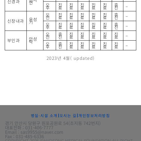
신경과
연
오
진
진
진
진
진
휴
–
후
료
료
료
료
료
진
오
진
진
진
진
진
휴
–
전
료
료
료
료
료
진
윤성
신장내과
기
오
진
진
진
진
진
휴
–
후
료
료
료
료
료
진
오
휴
진
진
진
진
진
–
전
진
료
료
료
료
료
안성
부인과
탁
오
휴
진
진
진
진
진
–
후
진
료
료
료
료
료
2023년 4월( updated)
병실·시설 소개
오시는 길
개인정보처리방침
경기 안산시 당원구 원포공원로 54(초지동 742번지)
대표전화 : 031-406-7777
Email : sas9955@naver.com
Fax : 031-485-6336
COPYRIGHT 2025 ©HYOSONG MEDICAL FOUNDATION.ALL RIGHT