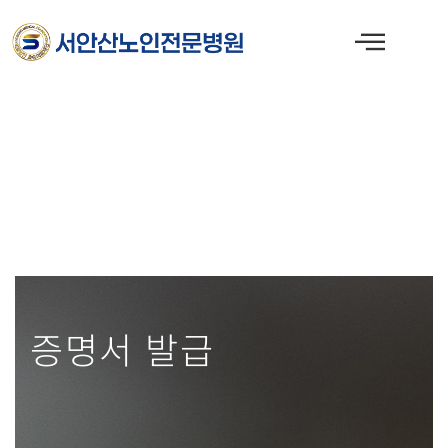
콘
텐
츠
로
건
너
뛰
기
증명서 발급