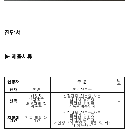
진단서
▶
제출서류
비
신청자
구 분
고
환자
본인
본인신분증
–
배우자
신청자의 신분증 사본
직계존속
환자의 신분증
친족
비속
환자의 동의서
–
배우자의 직
환자의 위임장
계존속
가족관계증명서
신청자의 신분증 사본
환자의 신분증
지정대
친족 외의 대
환자의 동의서
–
리인
리인
환자의 위임장
개인정보의 목적 외 이용 및 제3
자 제공대장