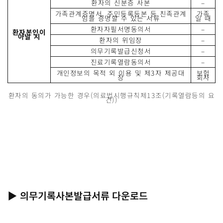
환자의 신분증 사본
–
가족관계증명서, 주민등록등본 등 친족관계
가족
임을 증명할 수 있는 서류
일 때
환자자필서명동의서
–
환자본인이
아닐 시
환자의 위임장
–
의무기록발급신청서
–
진료기록열람동의서
–
개인정보의 목적 외 이용 및 제3자 제공대
보험
장
회사
환자의 동의가 가능한 경우(의료법시행규칙제13조(기록열람등의 요
건))
▶ 의무기록사본발급서류 다운로드